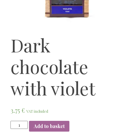
Dark
chocolate
with violet
3.75
€
VAT included
Add to basket