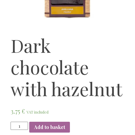
Dark
chocolate
with hazelnut
3.75
€
VAT included
Add to basket