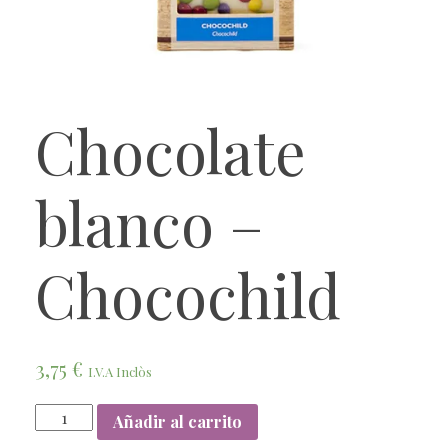
Chocolate
blanco –
Chocochild
3,75
€
I.V.A Inclòs
Añadir al carrito