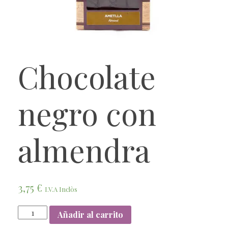
Chocolate
negro con
almendra
3,75
€
I.V.A Inclòs
Añadir al carrito