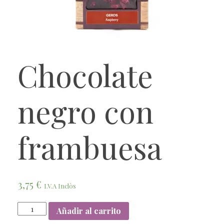
Chocolate
negro con
frambuesa
3,75
€
I.V.A Inclòs
Añadir al carrito