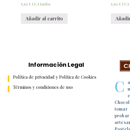
5,50
€
5,50
€
I.V.A Inclòs
I.V.A
Añadir al carrito
Añadir
Información Legal
Chocolat-
Política de privacidad y Política de Cookies
C
Términos y condiciones de uso
Choco
tomar 
proba
artes
Pastel