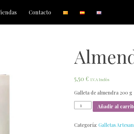
iendas
Contacto
Almend
5,50
€
I.V.A Inclòs
Galleta de almendra 200 g
Añadir al carrit
Categoría:
Galletas Artesan