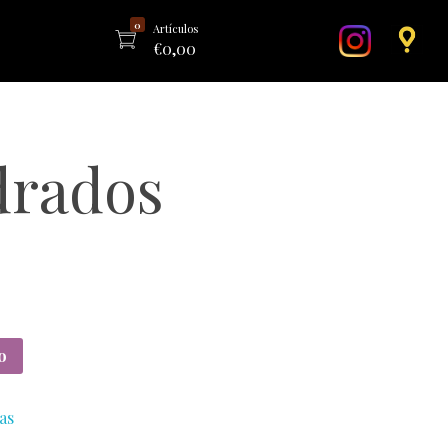
0
Artículos
€
0,00
rados
o
as