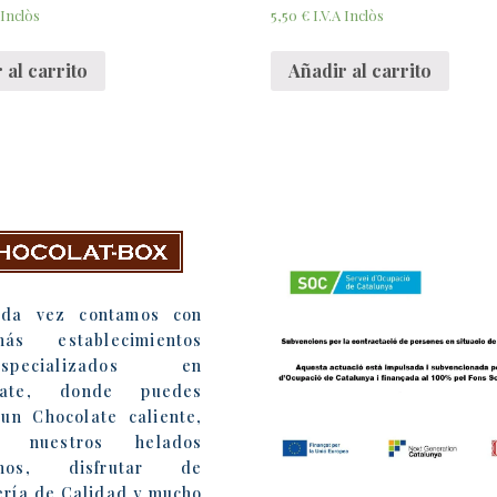
5,50
€
 Inclòs
I.V.A Inclòs
 al carrito
Añadir al carrito
Box
ada vez contamos con
más establecimientos
especializados en
late, donde puedes
un Chocolate caliente,
r nuestros helados
anos, disfrutar de
ería de Calidad y mucho