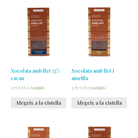
Xocolata amb llet 35%
Xocolata amb llet i
cacau
ametlla
3,75
€
3,75
€
I.V.A Incluido
I.V.A Incluido
Afegeix a la cistella
Afegeix a la cistella