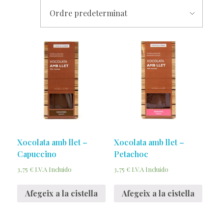
Xocolata amb llet –
Xocolata amb llet –
Capuccino
Petachoc
3,75
€
3,75
€
I.V.A Incluido
I.V.A Incluido
Afegeix a la cistella
Afegeix a la cistella