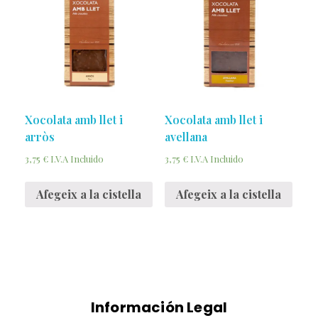
Xocolata amb llet i
Xocolata amb llet i
arròs
avellana
3,75
€
3,75
€
I.V.A Incluido
I.V.A Incluido
Afegeix a la cistella
Afegeix a la cistella
Información Legal